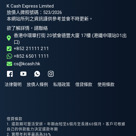
K Cash Express Limited
放債人牌照號碼：523/2026
本網站所列之資訊謹供參考並會不時更新。
欲了解詳情，請聯絡
香港中環畢打街 20號會德豐大廈 17樓
(港鐵中環站D1出
口)
+852 21111 211
+852 6501 1111
cs@kcash.hk
法律聲明
放債人條例
私隱政策
借貸條款
使用條款
借貸條款
1. 還款期可靈活安排，年期由短至6個月至長達60個月，客戶可根據
自己的供款能力決定還款年期
2. 實際年利率最高為36%